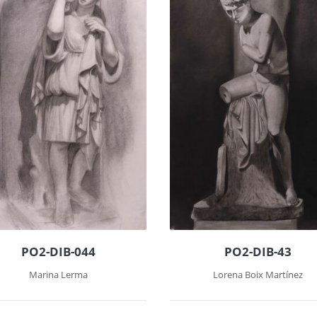
PO2-DIB-044
PO2-DIB-43
Marina Lerma
Lorena Boix Martínez