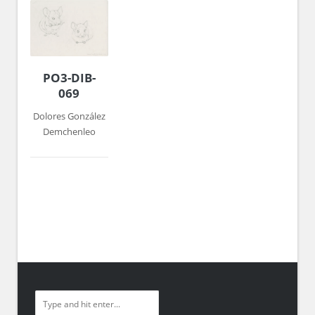
PO3-DIB-
069
Dolores González
Demchenleo