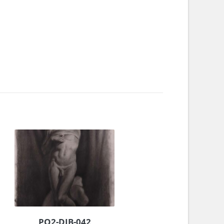
PO2-DIB-042