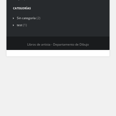
CATEGORÍAS
Sin categoría
(2)
test
(1)
Libros de artista - Departamento de Dibujo