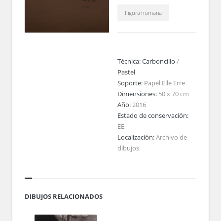
Figura humana
Técnica:
Carboncillo
/
Pastel
Soporte:
Papel Elle Erre
Dimensiones:
50 x 70 cm
Año:
2016
Estado de conservación:
EE
Localización:
Archivo de
dibujos
DIBUJOS RELACIONADOS