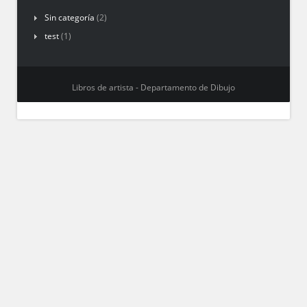
Sin categoría
(2)
test
(1)
Libros de artista - Departamento de Dibujo