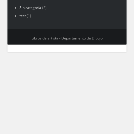
Sin categoría
(2)
test
(1)
Libros de artista - Departamento de Dibujo