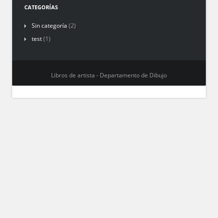
CATEGORÍAS
Sin categoría
(2)
test
(1)
Libros de artista - Departamento de Dibujo