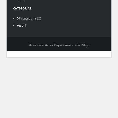
CATEGORÍAS
Sin categoría
(2)
test
(1)
Libros de artista - Departamento de Dibujo