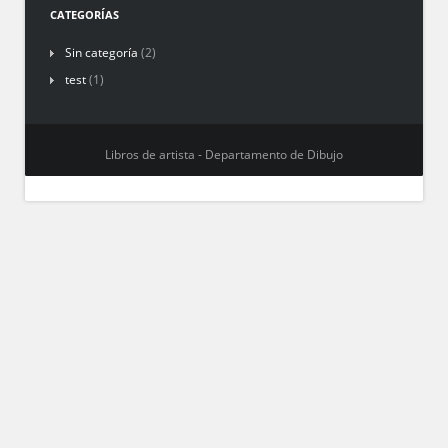
CATEGORÍAS
Sin categoría
(2)
test
(1)
Libros de artista - Departamento de Dibujo