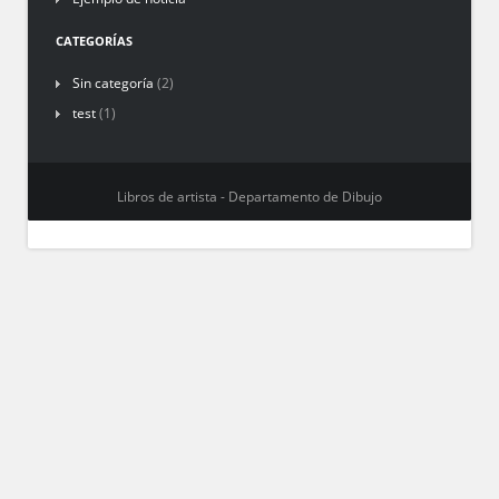
CATEGORÍAS
Sin categoría
(2)
test
(1)
Libros de artista - Departamento de Dibujo