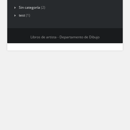
Sin categoría
(2)
test
(1)
Libros de artista - Departamento de Dibujo