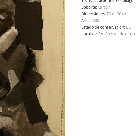
Técnica:
Carboncillo
/
Collage
Soporte:
Cartón
Dimensiones:
70 x 100 cm
Año:
2006
Estado de conservación:
BE
Localización:
Archivo de dibuj