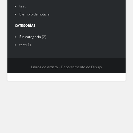
test
Ejemplo de noticia
CATEGORÍAS
Sin categoría
(2)
test
(1)
Libros de artista - Departamento de Dibujo