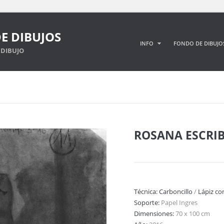
E DIBUJOS
INFO
FONDO DE DIBUJO
DIBUJO
ROSANA ESCRI
Técnica:
Carboncillo
/
Lápiz c
Soporte:
Papel Ingres
Dimensiones:
70 x 100 cm