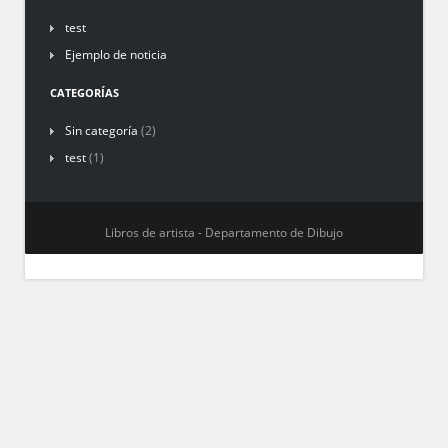
test
Ejemplo de noticia
CATEGORÍAS
Sin categoría
(2)
test
(1)
Libros de artista - Departamento de Dibujo