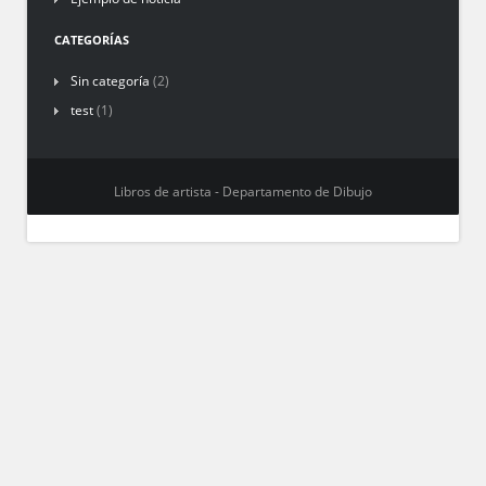
CATEGORÍAS
Sin categoría
(2)
test
(1)
Libros de artista - Departamento de Dibujo