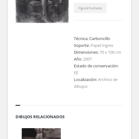
Figura humana
Técnica:
Carboncillo
Soporte:
Papel Ingres
Dimensiones:
70 x 100 cm
Año:
2007
Estado de conservación:
EE
Localización:
Archivo de
dibujos
DIBUJOS RELACIONADOS