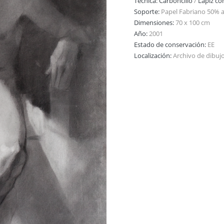
Técnica:
Carboncillo
/
Lápiz c
Soporte:
Papel Fabriano 50% 
Dimensiones:
70 x 100 cm
Año:
2001
Estado de conservación:
EE
Localización:
Archivo de dibuj