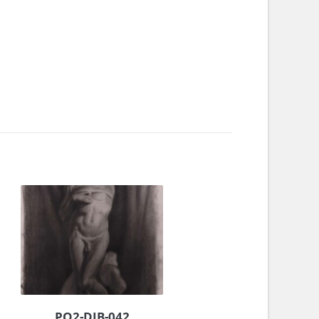
PO2-DIB-042