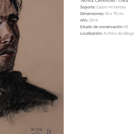
Técnica:
Carboncillo
/
Creta
Soporte:
Cason mi teintes
Dimensiones:
50 x 70 cm
Año:
2014
Estado de conservación:
EE
Localización:
Archivo de dibuj