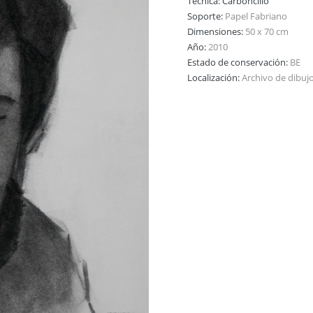
Técnica:
Carboncillo
Soporte:
Papel Fabriano
Dimensiones:
50 x 70 cm
Año:
2010
Estado de conservación:
BE
Localización:
Archivo de dibuj