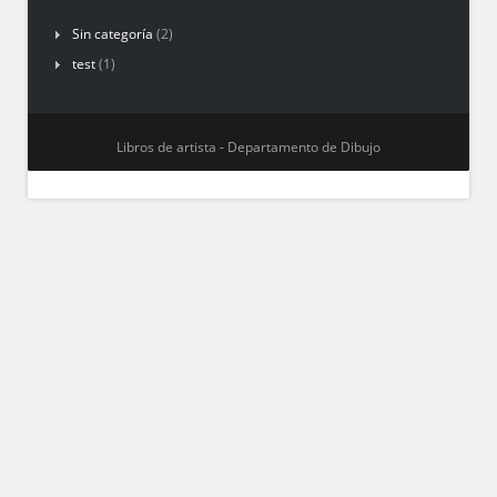
Sin categoría
(2)
test
(1)
Libros de artista - Departamento de Dibujo