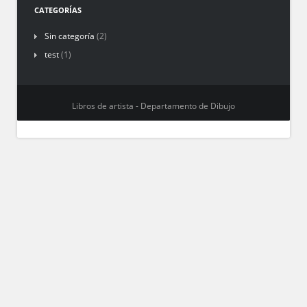
CATEGORÍAS
Sin categoría
(2)
test
(1)
Libros de artista - Departamento de Dibujo