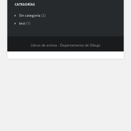
CATEGORÍAS
Sin categoría
(2)
test
(1)
Libros de artista - Departamento de Dibujo