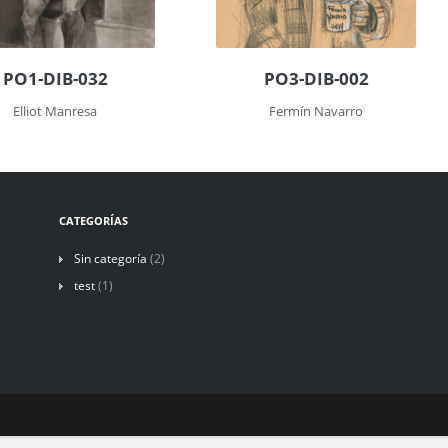
PO1-DIB-032
PO3-DIB-002
Elliot Manresa
Fermín Navarro
CATEGORÍAS
Sin categoría
(2)
test
(1)