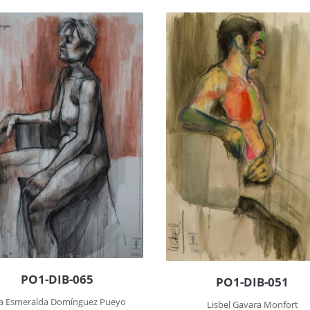
PO1-DIB-065
PO1-DIB-051
a Esmeralda Domínguez Pueyo
Lisbel Gavara Monfort