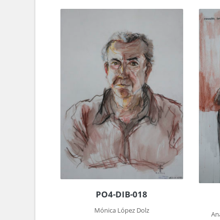
PO4-DIB-018
Mónica López Dolz
An